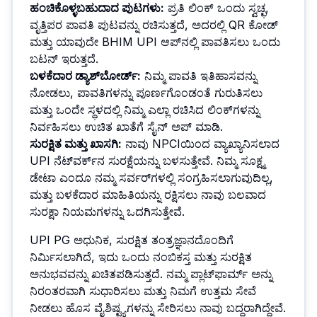
ಹಂಚಿಕೊಳ್ಳಬಹುದಾದ ಪುಟಗಳು
:
ಪ್ರತಿ ಲಿಂಕ್ ಒಂದು ಸ್ವಚ್ಛ,
ವೃತ್ತಿಪರ ಪಾವತಿ ಪುಟವನ್ನು ರಚಿಸುತ್ತದೆ, ಅದರಲ್ಲಿ QR ಕೋಡ್
ಮತ್ತು ಯಾವುದೇ BHIM UPI ಆಪ್‌ನಲ್ಲಿ ಪಾವತಿಸಲು ಒಂದು
ಬಟನ್ ಇರುತ್ತದೆ.
ಬಳಕೆದಾರ ಡ್ಯಾಶ್‌ಬೋರ್ಡ್
:
ನಿಮ್ಮ ಪಾವತಿ ಇತಿಹಾಸವನ್ನು
ನೋಡಲು, ಪಾವತಿಗಳನ್ನು ಪೂರ್ಣಗೊಂಡಂತೆ ಗುರುತಿಸಲು
ಮತ್ತು ಒಂದೇ ಸ್ಥಳದಲ್ಲಿ ನಿಮ್ಮ ಎಲ್ಲಾ ರಚಿಸಿದ ಲಿಂಕ್‌ಗಳನ್ನು
ನಿರ್ವಹಿಸಲು ಉಚಿತ ಖಾತೆಗೆ ಸೈನ್ ಅಪ್ ಮಾಡಿ.
ಸುರಕ್ಷಿತ ಮತ್ತು ಖಾಸಗಿ
:
ನಾವು NPCIಯಿಂದ ವ್ಯಾಖ್ಯಾನಿಸಲಾದ
UPI ನೆಟ್‌ವರ್ಕ್‌ನ ಸುರಕ್ಷೆಯನ್ನು ಬಳಸುತ್ತೇವೆ. ನಿಮ್ಮ ಸೂಕ್ಷ್ಮ
ಡೇಟಾ ಎಂದೂ ನಮ್ಮ ಸರ್ವರ್‌ಗಳಲ್ಲಿ ಸಂಗ್ರಹಿಸಲಾಗುವುದಿಲ್ಲ,
ಮತ್ತು ಬಳಕೆದಾರ ಮಾಹಿತಿಯನ್ನು ರಕ್ಷಿಸಲು ನಾವು ಬಲವಾದ
ಸುರಕ್ಷಾ ನಿಯಮಗಳನ್ನು ಒದಗಿಸುತ್ತೇವೆ.
UPI PG ಅಧುನಿಕ, ಸುರಕ್ಷಿತ ತಂತ್ರಜ್ಞಾನದೊಂದಿಗೆ
ನಿರ್ಮಿಸಲಾಗಿದೆ, ಇದು ಒಂದು ನಂಬಿಕಸ್ತ ಮತ್ತು ಸುರಕ್ಷಿತ
ಅನುಭವವನ್ನು ಖಚಿತಪಡಿಸುತ್ತದೆ. ನಮ್ಮ ಪ್ಲಾಟ್‌ಫಾರ್ಮ್ ಅನ್ನು
ನಿರಂತರವಾಗಿ ಸುಧಾರಿಸಲು ಮತ್ತು ನಿಮಗೆ ಉತ್ತಮ ಸೇವೆ
ನೀಡಲು ಹೊಸ ವೈಶಿಷ್ಟ್ಯಗಳನ್ನು ಸೇರಿಸಲು ನಾವು ಬದ್ಧರಾಗಿದ್ದೇವೆ.